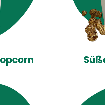
Popcorn
Süß